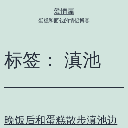
跳
爱情屋
至
蛋糕和面包的情侣博客
内
容
标签：
滇池
晚饭后和蛋糕散步滇池边